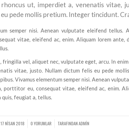
 rhoncus ut, imperdiet a, venenatis vitae, j
 eu pede mollis pretium. Integer tincidunt. Cr
m semper nisi. Aenean vulputate eleifend tellus. A
sequat vitae, eleifend ac, enim. Aliquam lorem ante, d
llus.
fringilla vel, aliquet nec, vulputate eget, arcu. In enim
natis vitae, justo. Nullam dictum felis eu pede molli
apibus. Vivamus elementum semper nisi. Aenean vulputat
, porttitor eu, consequat vitae, eleifend ac, enim. A
 quis, feugiat a, tellus.
17 NISAN 2018
0 YORUMLAR
TARAFINDAN
ADMIN
/
/