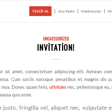
TEKLİF AL
Ana Sayfa
Hakkımızda
Hi
UNCATEGORIZED
INVITATION!
r sit amet, consectetuer adipiscing elit. Aenean co
ssa. Cum sociis natoque penatibus et magnis dis p
s mus. Donec quam felis,
ultricies
nec, pellentesque eu, 
massa quis enim.
justo, fringilla vel, aliquet nec, vulputate e