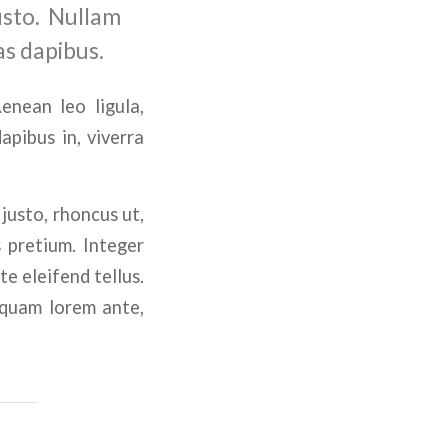
usto. Nullam
as dapibus.
enean leo ligula,
apibus in, viverra
 justo, rhoncus ut,
s pretium. Integer
e eleifend tellus.
liquam lorem ante,