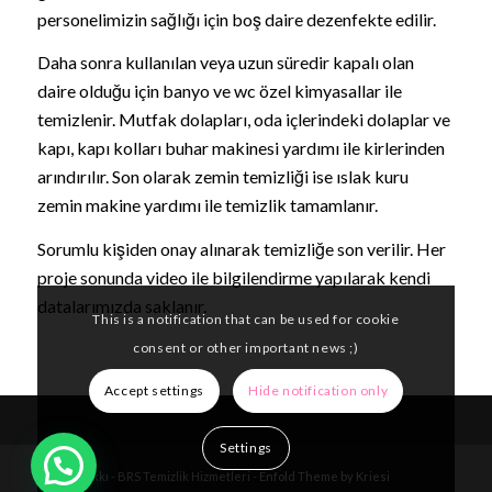
personelimizin sağlığı için boş daire dezenfekte edilir.
Daha sonra kullanılan veya uzun süredir kapalı olan
daire olduğu için banyo ve wc özel kimyasallar ile
temizlenir. Mutfak dolapları, oda içlerindeki dolaplar ve
kapı, kapı kolları buhar makinesi yardımı ile kirlerinden
arındırılır. Son olarak zemin temizliği ise ıslak kuru
zemin makine yardımı ile temizlik tamamlanır.
Sorumlu kişiden onay alınarak temizliğe son verilir. Her
proje sonunda video ile bilgilendirme yapılarak kendi
datalarımızda saklanır.
This is a notification that can be used for cookie
consent or other important news ;)
Accept settings
Hide notification only
Settings
© Telif Hakkı - BRS Temizlik Hizmetleri -
Enfold Theme by Kriesi