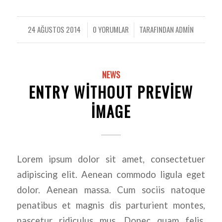
24 AĞUSTOS 2014
0 YORUMLAR
TARAFINDAN
ADMIN
/
/
NEWS
ENTRY WITHOUT PREVIEW
IMAGE
Lorem ipsum dolor sit amet, consectetuer
adipiscing elit. Aenean commodo ligula eget
dolor. Aenean massa. Cum sociis natoque
penatibus et magnis dis parturient montes,
nascetur ridiculus mus. Donec quam felis,