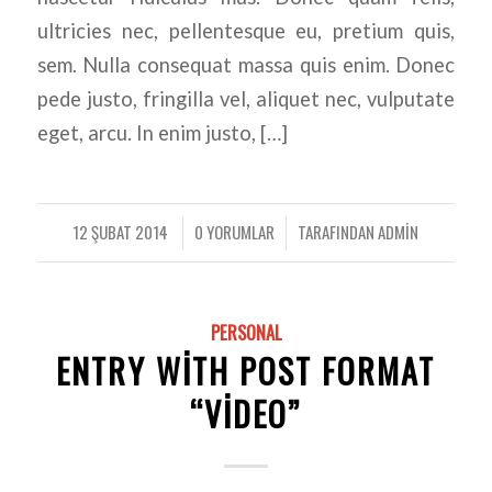
ultricies nec, pellentesque eu, pretium quis,
sem. Nulla consequat massa quis enim. Donec
pede justo, fringilla vel, aliquet nec, vulputate
eget, arcu. In enim justo, […]
12 ŞUBAT 2014
0 YORUMLAR
TARAFINDAN
ADMIN
/
/
PERSONAL
ENTRY WITH POST FORMAT
“VIDEO”