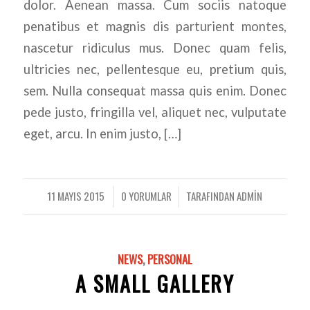
dolor. Aenean massa. Cum sociis natoque
penatibus et magnis dis parturient montes,
nascetur ridiculus mus. Donec quam felis,
ultricies nec, pellentesque eu, pretium quis,
sem. Nulla consequat massa quis enim. Donec
pede justo, fringilla vel, aliquet nec, vulputate
eget, arcu. In enim justo, […]
11 MAYIS 2015
0 YORUMLAR
TARAFINDAN
ADMIN
/
/
NEWS
,
PERSONAL
A SMALL GALLERY